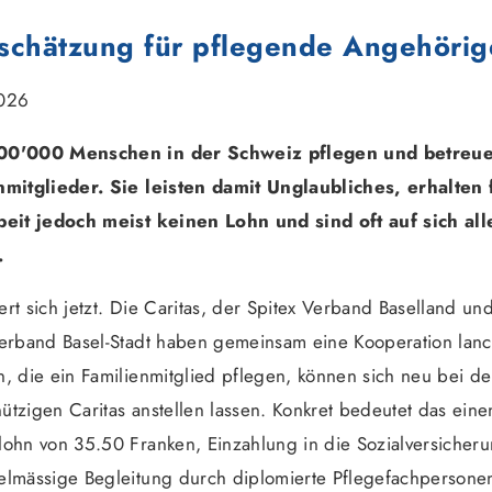
schätzung für pflegende Angehörig
026
00'000 Menschen in der Schweiz pflegen und betreu
nmitglieder. Sie leisten damit Unglaubliches, erhalten 
beit jedoch meist keinen Lohn und sind oft auf sich all
.
rt sich jetzt. Die Caritas, der Spitex Verband Baselland un
erband Basel-Stadt haben gemeinsam eine Kooperation lanci
, die ein Familienmitglied pflegen, können sich neu bei de
tzigen Caritas anstellen lassen. Konkret bedeutet das eine
lohn von 35.50 Franken, Einzahlung in die Sozialversicher
elmässige Begleitung durch diplomierte Pflegefachpersone