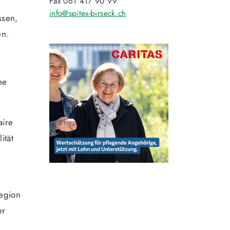
Fax 061 417 90 99
info@spitex-birseck.ch
ssen,
en.
he
aire
ität
region
er