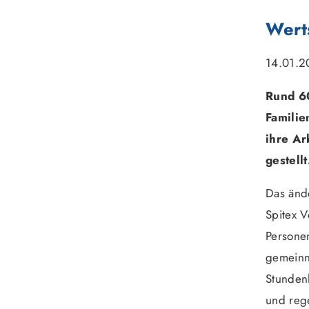
Wert
14.01.2
Rund 6
Familie
ihre Ar
gestellt
Das ände
Spitex V
Personen
gemeinnü
Stunden
und reg